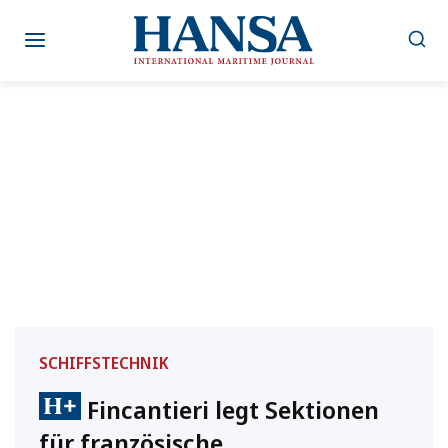
Zum
Inhalt
springen
SCHIFFSTECHNIK
Fincantieri legt Sektionen
für französische