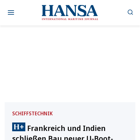
Zum
Inhalt
springen
SCHIFFSTECHNIK
Frankreich und Indien
schließen Bau neuer U-Boot-