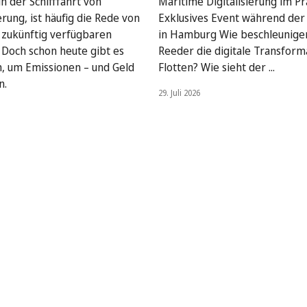
n der Schifffahrt von
Maritime Digitalisierung im Pra
rung, ist häufig die Rede von
Exklusives Event während de
, zukünftig verfügbaren
in Hamburg Wie beschleunige
. Doch schon heute gibt es
Reeder die digitale Transform
, um Emissionen – und Geld
Flotten? Wie sieht der ...
n.
29. Juli 2026