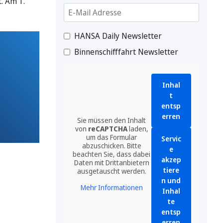
. Am 1.
HANSA Daily Newsletter
Binnenschifffahrt Newsletter
Inhal
t
entsp
erren
Sie müssen den Inhalt
von
reCAPTCHA
laden,
um das Formular
Servic
abzuschicken. Bitte
e
beachten Sie, dass dabei
akzep
Daten mit Drittanbietern
tiere
ausgetauscht werden.
n und
Mehr Informationen
Inhal
te
entsp
erren