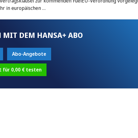
te Vertragsklausel zur kommenden FuelEU-Verordnung vorgelegt
hr in europäischen …
 MIT DEM HANSA+ ABO
Abo-Angebote
t für 0,00 € testen