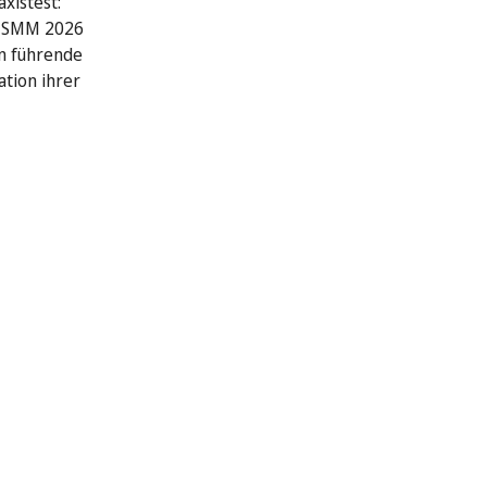
xistest:
r SMM 2026
n führende
ation ihrer