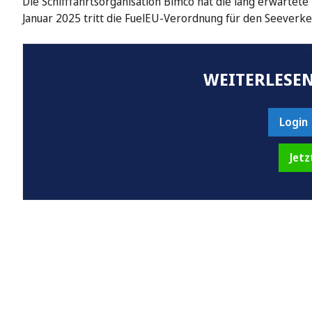
Die Schifffahrtsorganisation Bimco hat die lang erwarte
Januar 2025 tritt die FuelEU-Verordnung für den Seeverke
WEITERLESEN
Login
Jetz