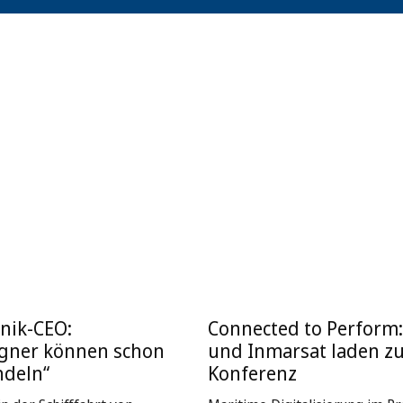
nik-CEO:
Connected to Perform
igner können schon
und Inmarsat laden z
ndeln“
Konferenz