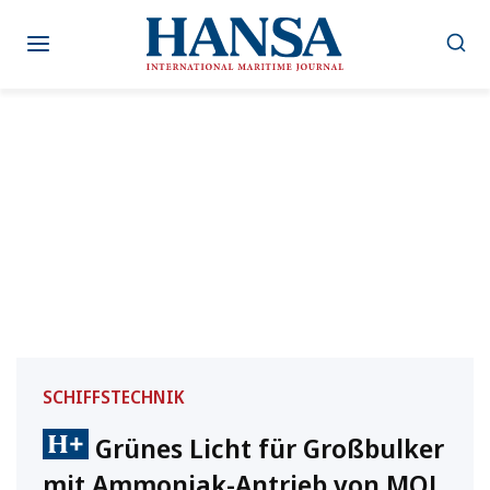
Zum
Inhalt
springen
SCHIFFSTECHNIK
Grünes Licht für Großbulker
mit Ammoniak-Antrieb von MOL