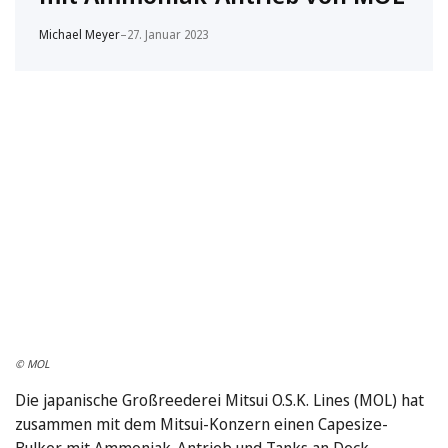
Michael Meyer
–
27. Januar 2023
© MOL
Die japanische Großreederei Mitsui O.S.K. Lines (MOL) hat
zusammen mit dem Mitsui-Konzern einen Capesize-
Bulker mit Ammoniak-Antrieb und Tanks an Deck