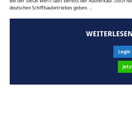
Bei der Sietas Werft läuft bereits der Ausverkauf. Doch n
deutschen Schiffbaubetriebes geben. …
WEITERLESEN
Login
Jetz