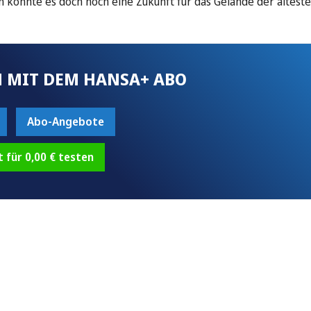
un könnte es doch noch eine Zukunft für das Gelände der ältest
 MIT DEM HANSA+ ABO
Abo-Angebote
t für 0,00 € testen