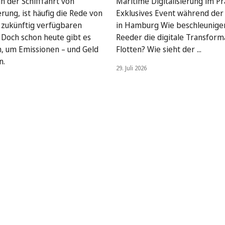
n der Schifffahrt von
Maritime Digitalisierung im Pra
rung, ist häufig die Rede von
Exklusives Event während de
, zukünftig verfügbaren
in Hamburg Wie beschleunige
. Doch schon heute gibt es
Reeder die digitale Transform
, um Emissionen – und Geld
Flotten? Wie sieht der ...
n.
29. Juli 2026