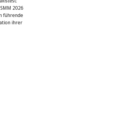
xistest:
r SMM 2026
n führende
ation ihrer