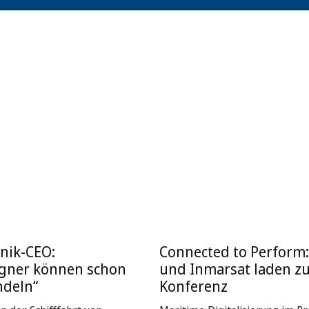
nik-CEO:
Connected to Perform
igner können schon
und Inmarsat laden z
ndeln“
Konferenz