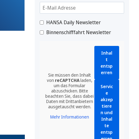
HANSA Daily Newsletter
Binnenschifffahrt Newsletter
Inhal
t
entsp
erren
Sie müssen den Inhalt
von
reCAPTCHA
laden,
um das Formular
Servic
abzuschicken. Bitte
e
beachten Sie, dass dabei
akzep
Daten mit Drittanbietern
tiere
ausgetauscht werden.
n und
Mehr Informationen
Inhal
te
entsp
erren