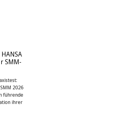
: HANSA
ur SMM-
xistest:
r SMM 2026
n führende
ation ihrer