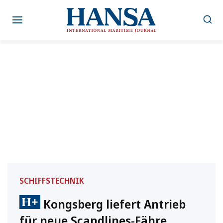
Zum
Inhalt
springen
SCHIFFSTECHNIK
Kongsberg liefert Antrieb
für neue Scandlines-Fähre