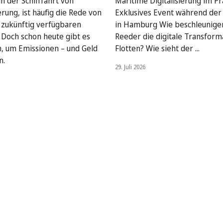
n der Schifffahrt von
Maritime Digitalisierung im Pra
rung, ist häufig die Rede von
Exklusives Event während de
, zukünftig verfügbaren
in Hamburg Wie beschleunige
. Doch schon heute gibt es
Reeder die digitale Transform
, um Emissionen – und Geld
Flotten? Wie sieht der ...
n.
29. Juli 2026