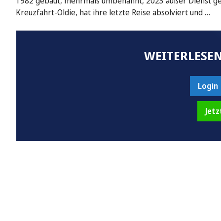
1982 gebaut, mehrmals umbenannt, 2023 außer Dienst gest
Kreuzfahrt-Oldie, hat ihre letzte Reise absolviert und …
WEITERLESEN
Login
Jetz