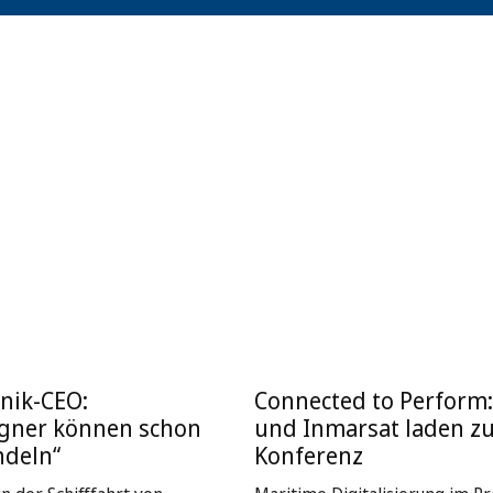
nik-CEO:
Connected to Perform
igner können schon
und Inmarsat laden z
ndeln“
Konferenz