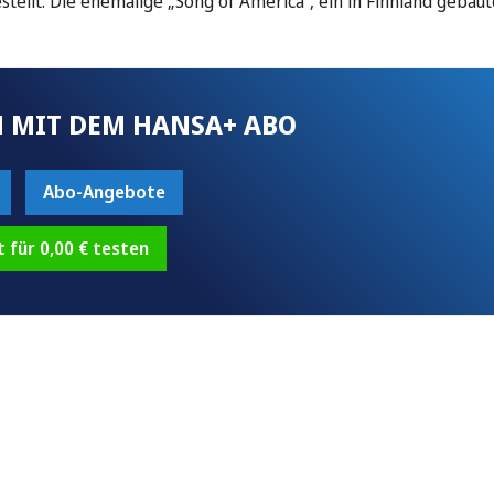
ellt: Die ehemalige „Song of America“, ein in Finnland gebaut
 MIT DEM HANSA+ ABO
Abo-Angebote
t für 0,00 € testen