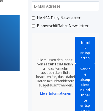
er
HANSA Daily Newsletter
Binnenschifffahrt Newsletter
Inhal
t
entsp
erren
Sie müssen den Inhalt
von
reCAPTCHA
laden,
um das Formular
Servic
abzuschicken. Bitte
e
beachten Sie, dass dabei
akzep
Daten mit Drittanbietern
tiere
ausgetauscht werden.
n und
Mehr Informationen
Inhal
te
entsp
erren