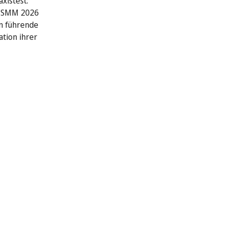
xistest:
r SMM 2026
n führende
ation ihrer