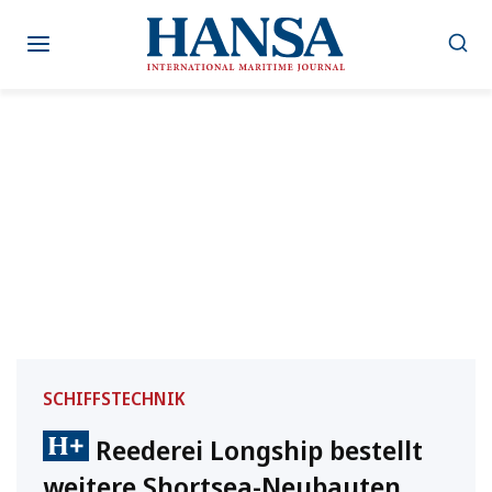
Zum
Inhalt
springen
SCHIFFSTECHNIK
Reederei Longship bestellt
weitere Shortsea-Neubauten