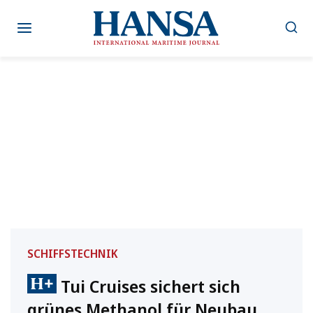
Zum
Inhalt
springen
SCHIFFSTECHNIK
Tui Cruises sichert sich
grünes Methanol für Neubau