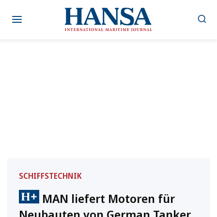
Zum
Inhalt
springen
SCHIFFSTECHNIK
MAN liefert Motoren für
Neubauten von German Tanker