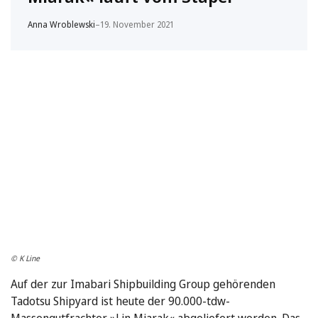
Anna Wroblewski
–
19. November 2021
© K Line
Auf der zur Imabari Shipbuilding Group gehörenden
Tadotsu Shipyard ist heute der 90.000-tdw-
Massengutfrachter »Lin Miarak« abgeliefert worden. Das