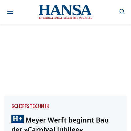
Zum
Inhalt
springen
SCHIFFSTECHNIK
Meyer Werft beginnt Bau
der »Carnival Jubilee«