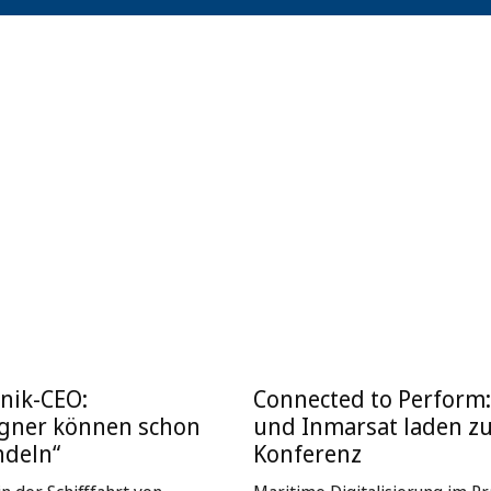
nik-CEO:
Connected to Perform
igner können schon
und Inmarsat laden z
ndeln“
Konferenz