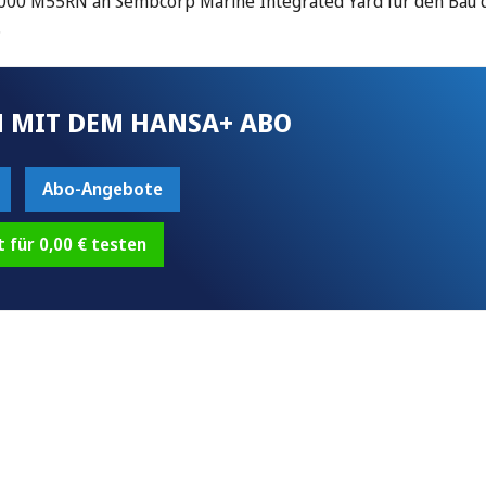
4000 M55RN an Sembcorp Marine Integrated Yard für den Bau 
…
 MIT DEM HANSA+ ABO
Abo-Angebote
t für 0,00 € testen