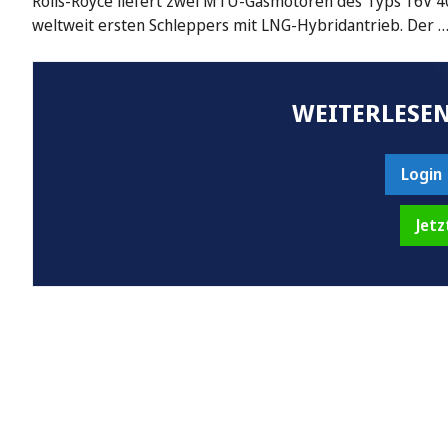
Rolls-Royce liefert zwei MTU-Gasmotoren des Typs 16V 
weltweit ersten Schleppers mit LNG-Hybridantrieb. Der 
WEITERLESEN
Login
Jetz