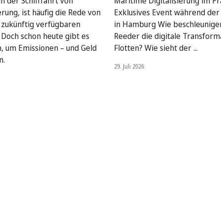
n der Schifffahrt von
Maritime Digitalisierung im Pra
rung, ist häufig die Rede von
Exklusives Event während de
, zukünftig verfügbaren
in Hamburg Wie beschleunige
. Doch schon heute gibt es
Reeder die digitale Transform
, um Emissionen – und Geld
Flotten? Wie sieht der ...
n.
29. Juli 2026