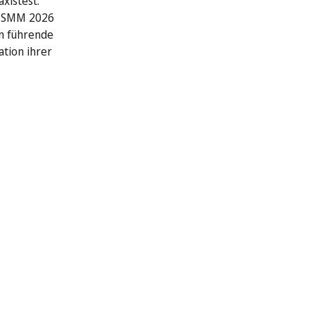
xistest:
r SMM 2026
n führende
ation ihrer