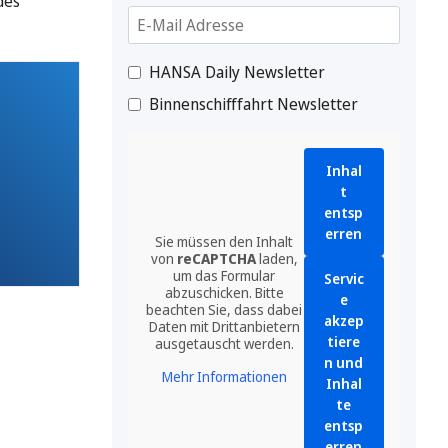
des
HANSA Daily Newsletter
Binnenschifffahrt Newsletter
Inhal
t
entsp
erren
Sie müssen den Inhalt
von
reCAPTCHA
laden,
um das Formular
Servic
abzuschicken. Bitte
e
beachten Sie, dass dabei
akzep
Daten mit Drittanbietern
tiere
ausgetauscht werden.
n und
Mehr Informationen
Inhal
te
entsp
erren