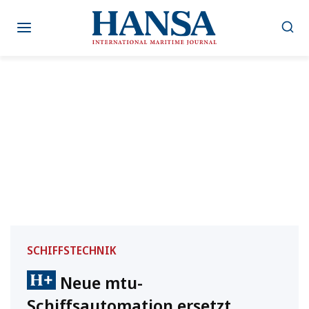
Zum
Inhalt
springen
SCHIFFSTECHNIK
Neue mtu-
Schiffsautomation ersetzt