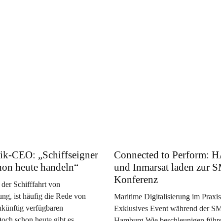
ik-CEO: „Schiffseigner
Connected to Perform:
hon heute handeln“
und Inmarsat laden zur
Konferenz
 der Schifffahrt von
ng, ist häufig die Rede von
Maritime Digitalisierung im Praxist
zukünftig verfügbaren
Exklusives Event während der S
Doch schon heute gibt es
Hamburg Wie beschleunigen führ