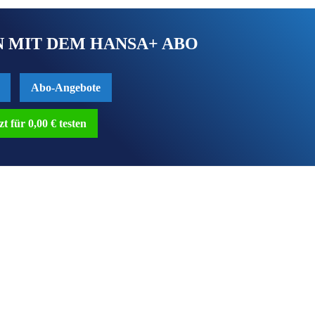
 MIT DEM HANSA+ ABO
Abo-Angebote
zt für 0,00 € testen