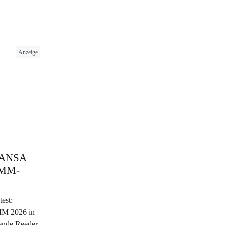
Anzeige
 HANSA
 SMM-
est:
MM 2026 in
ende Reeder