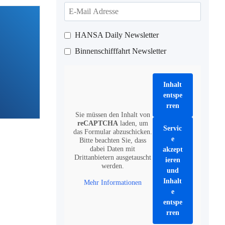
HANSA Daily Newsletter
Binnenschifffahrt Newsletter
Inhalt
entspe
rren
Sie müssen den Inhalt von
reCAPTCHA
laden, um
Servic
das Formular abzuschicken.
e
Bitte beachten Sie, dass
dabei Daten mit
akzept
Drittanbietern ausgetauscht
ieren
werden.
und
Inhalt
Mehr Informationen
e
entspe
rren