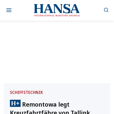
Zum
Inhalt
springen
SCHIFFSTECHNIK
Remontowa legt
Kreuzfahrtfähre von Tallink