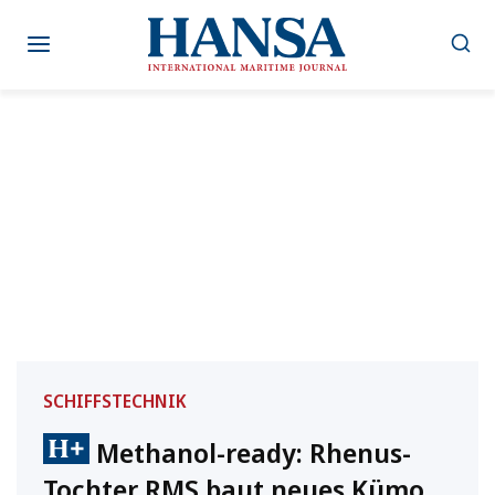
Zum
Inhalt
springen
SCHIFFSTECHNIK
Methanol-ready: Rhenus-
Tochter RMS baut neues Kümo