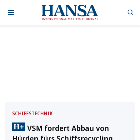
Zum
Inhalt
springen
SCHIFFSTECHNIK
VSM fordert Abbau von
Hürden fürs Schiffsrecycling