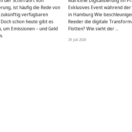
n der Schifffahrt von
Maritime Digitalisierung im Pra
rung, ist häufig die Rede von
Exklusives Event während de
, zukünftig verfügbaren
in Hamburg Wie beschleunige
. Doch schon heute gibt es
Reeder die digitale Transform
, um Emissionen – und Geld
Flotten? Wie sieht der ...
n.
29. Juli 2026