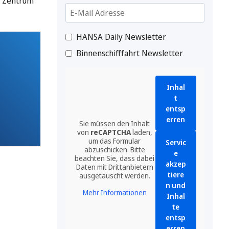
e Zentrum
HANSA Daily Newsletter
Binnenschifffahrt Newsletter
Inhal
t
entsp
erren
Sie müssen den Inhalt
von
reCAPTCHA
laden,
um das Formular
Servic
abzuschicken. Bitte
e
beachten Sie, dass dabei
akzep
Daten mit Drittanbietern
tiere
ausgetauscht werden.
n und
Mehr Informationen
Inhal
te
entsp
erren