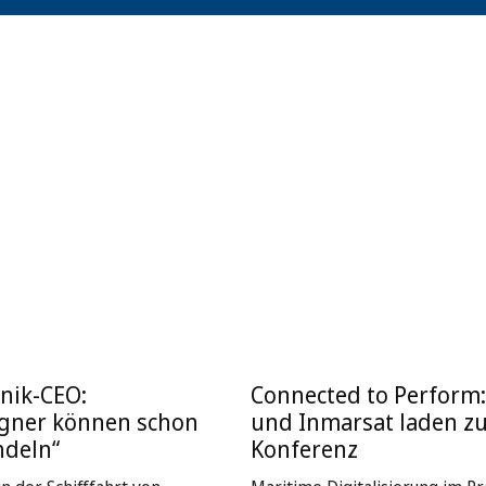
nik-CEO:
Connected to Perform
igner können schon
und Inmarsat laden z
ndeln“
Konferenz