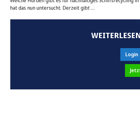
Welche Hürden gibt es für nachhaltiges Schiffsrecycling 
hat das nun untersucht. Derzeit gibt …
WEITERLESEN
Login
Jetz