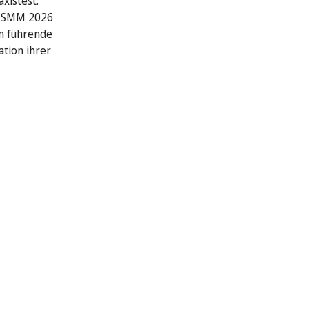
xistest:
r SMM 2026
n führende
ation ihrer