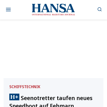
Zum
Inhalt
springen
SCHIFFSTECHNIK
Seenotretter taufen neues
Speedboot auf Fehmarn