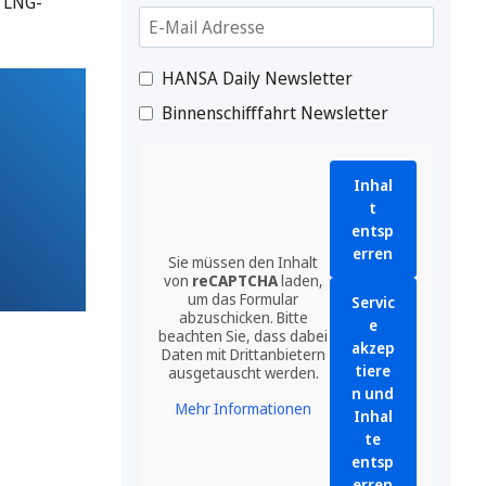
s LNG-
HANSA Daily Newsletter
Binnenschifffahrt Newsletter
Inhal
t
entsp
erren
Sie müssen den Inhalt
von
reCAPTCHA
laden,
um das Formular
Servic
abzuschicken. Bitte
e
beachten Sie, dass dabei
akzep
Daten mit Drittanbietern
tiere
ausgetauscht werden.
n und
Mehr Informationen
Inhal
te
entsp
erren