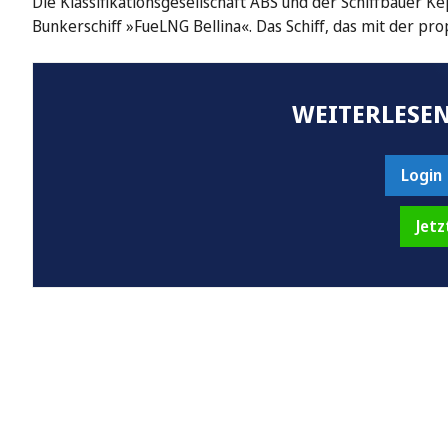
Die Klassifikationsgesellschaft ABS und der Schiffbauer 
Bunkerschiff »FueLNG Bellina«. Das Schiff, das mit der pr
WEITERLESEN
Login
Jetz