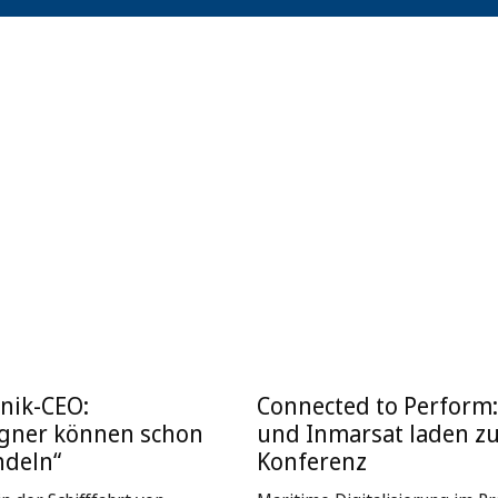
nik-CEO:
Connected to Perform
igner können schon
und Inmarsat laden z
ndeln“
Konferenz