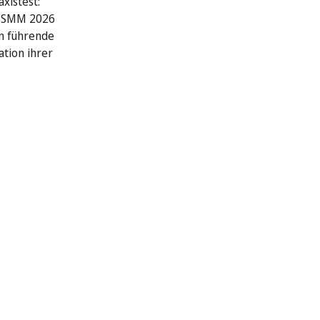
xistest:
r SMM 2026
n führende
ation ihrer