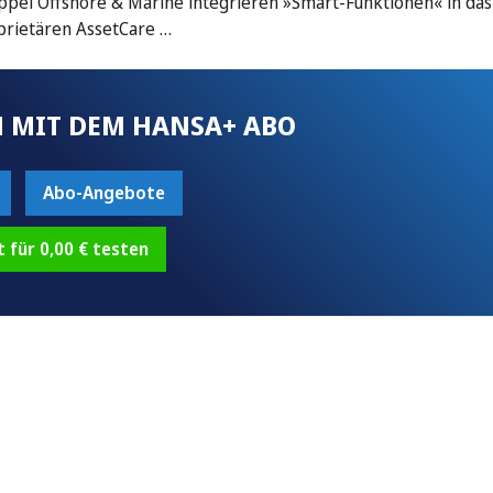
Keppel Offshore & Marine integrieren »Smart-Funktionen« in da
oprietären AssetCare …
 MIT DEM HANSA+ ABO
Abo-Angebote
t für 0,00 € testen