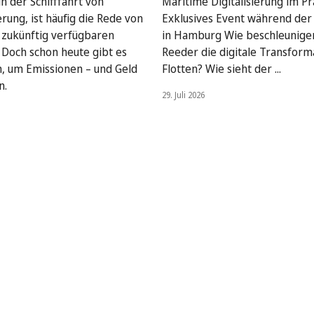
n der Schifffahrt von
Maritime Digitalisierung im Pra
rung, ist häufig die Rede von
Exklusives Event während de
, zukünftig verfügbaren
in Hamburg Wie beschleunige
. Doch schon heute gibt es
Reeder die digitale Transform
, um Emissionen – und Geld
Flotten? Wie sieht der ...
n.
29. Juli 2026