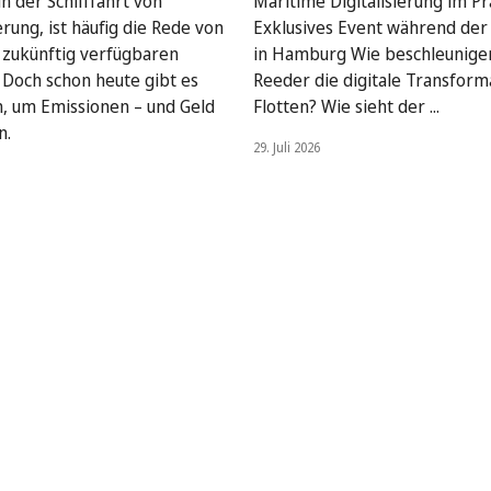
n der Schifffahrt von
Maritime Digitalisierung im Pra
rung, ist häufig die Rede von
Exklusives Event während de
, zukünftig verfügbaren
in Hamburg Wie beschleunige
. Doch schon heute gibt es
Reeder die digitale Transform
, um Emissionen – und Geld
Flotten? Wie sieht der ...
n.
29. Juli 2026