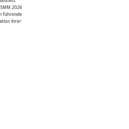
xistest:
r SMM 2026
n führende
ation ihrer