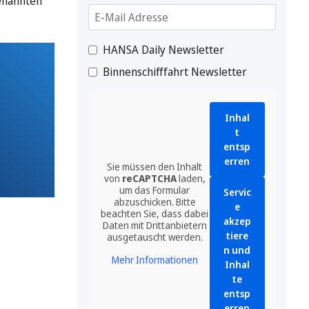
genannten
HANSA Daily Newsletter
Binnenschifffahrt Newsletter
Inhal
t
entsp
erren
Sie müssen den Inhalt
von
reCAPTCHA
laden,
um das Formular
Servic
abzuschicken. Bitte
e
beachten Sie, dass dabei
akzep
Daten mit Drittanbietern
tiere
ausgetauscht werden.
n und
Mehr Informationen
Inhal
te
entsp
erren