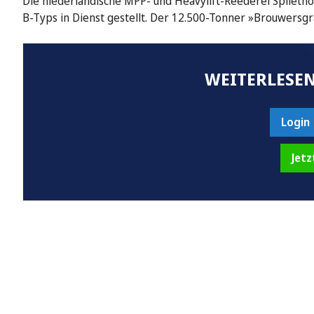
Die niederländische MPP- und Heavylift-Reederei Splietho
B-Typs in Dienst gestellt. Der 12.500-Tonner »Brouwersgr
WEITERLESEN
Login
Jetz