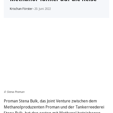
Krischan Förster
–
20. Juni 2022
© Stena Proman
Proman Stena Bulk, das Joint Venture zwischen dem
Methanolproduzenten Proman und der Tankerreederei
Stena Bulk, hat den ersten mit Methanol betriebenen