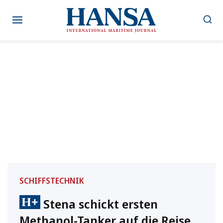
Zum
Inhalt
springen
SCHIFFSTECHNIK
Stena schickt ersten
Methanol-Tanker auf die Reise