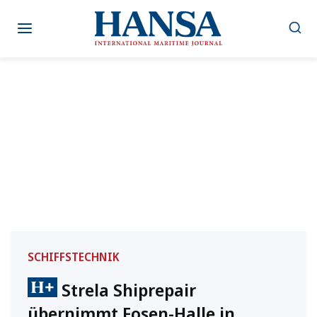
Zum
Inhalt
springen
SCHIFFSTECHNIK
Strela Shiprepair
übernimmt Fosen-Halle in