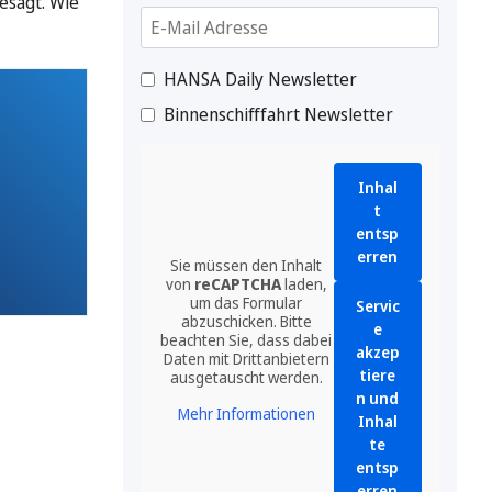
esagt. Wie
HANSA Daily Newsletter
Binnenschifffahrt Newsletter
Inhal
t
entsp
erren
Sie müssen den Inhalt
von
reCAPTCHA
laden,
um das Formular
Servic
abzuschicken. Bitte
e
beachten Sie, dass dabei
akzep
Daten mit Drittanbietern
tiere
ausgetauscht werden.
n und
Mehr Informationen
Inhal
te
entsp
erren