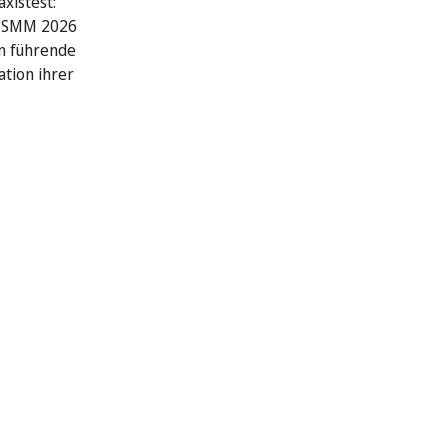
xistest:
r SMM 2026
n führende
ation ihrer