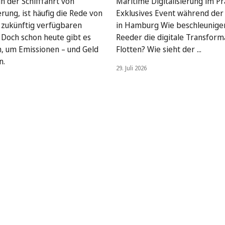
n der Schifffahrt von
Maritime Digitalisierung im Pra
rung, ist häufig die Rede von
Exklusives Event während de
, zukünftig verfügbaren
in Hamburg Wie beschleunige
. Doch schon heute gibt es
Reeder die digitale Transform
, um Emissionen – und Geld
Flotten? Wie sieht der ...
n.
29. Juli 2026