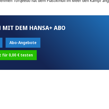
ernehmen Torqeedo hat dem Plastikmüll im Meer den Kampf ang
 MIT DEM HANSA+ ABO
Abo-Angebote
t für 0,00 € testen