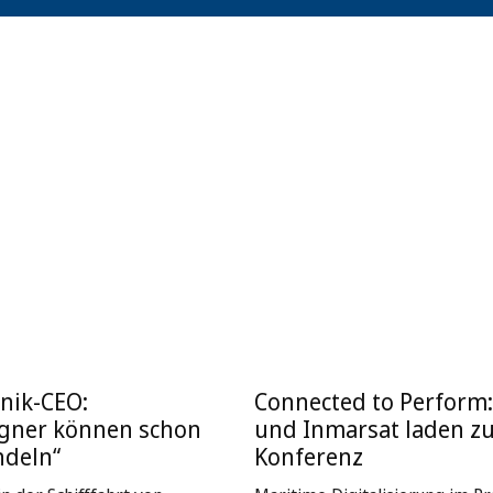
nik-CEO:
Connected to Perform
igner können schon
und Inmarsat laden z
ndeln“
Konferenz