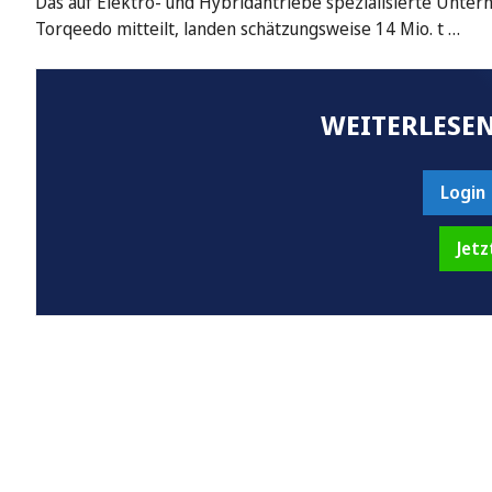
Das auf Elektro- und Hybridantriebe spezialisierte Unt
Torqeedo mitteilt, landen schätzungsweise 14 Mio. t …
WEITERLESEN
Login
Jetz