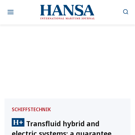
Zum
Inhalt
springen
SCHIFFSTECHNIK
Transfluid hybrid and
electric systems: a guarantee