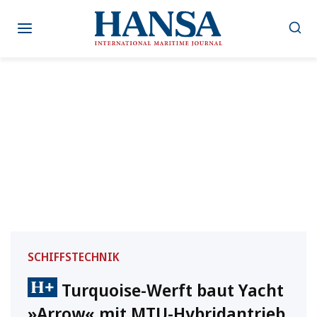
Zum
Inhalt
springen
SCHIFFSTECHNIK
Turquoise-Werft baut Yacht
»Arrow« mit MTU-Hybridantrieb