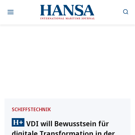
Zum
Inhalt
springen
SCHIFFSTECHNIK
VDI will Bewusstsein für
digitale Transformation in der