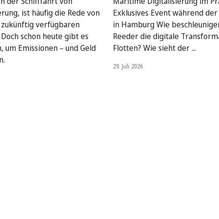
n der Schifffahrt von
Maritime Digitalisierung im Pra
rung, ist häufig die Rede von
Exklusives Event während de
, zukünftig verfügbaren
in Hamburg Wie beschleunige
. Doch schon heute gibt es
Reeder die digitale Transform
, um Emissionen – und Geld
Flotten? Wie sieht der ...
n.
29. Juli 2026