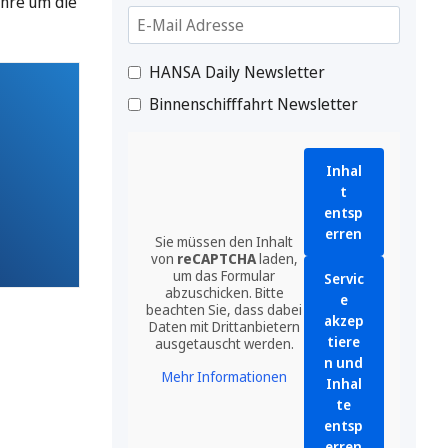
ahre um die
HANSA Daily Newsletter
Binnenschifffahrt Newsletter
Inhal
t
entsp
erren
Sie müssen den Inhalt
von
reCAPTCHA
laden,
um das Formular
Servic
abzuschicken. Bitte
e
beachten Sie, dass dabei
akzep
Daten mit Drittanbietern
tiere
ausgetauscht werden.
n und
Mehr Informationen
Inhal
te
entsp
erren