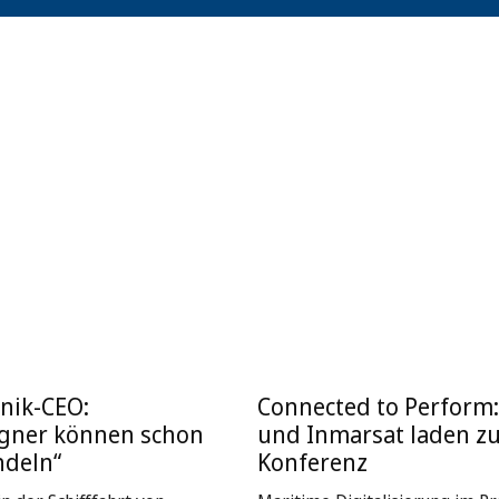
nik-CEO:
Connected to Perform
igner können schon
und Inmarsat laden z
ndeln“
Konferenz