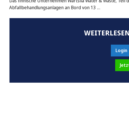
Das finnische Unternehmen Wärtsilä Water & Waste, Teil de
Abfallbehandlungsanlagen an Bord von 13 …
WEITERLESEN
Login
Jetz