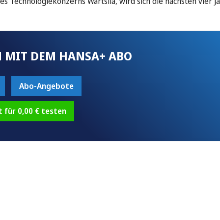
s Technologiekonzerns Wärtsilä, wird sich die nächsten vier J
 MIT DEM HANSA+ ABO
Abo-Angebote
t für 0,00 € testen