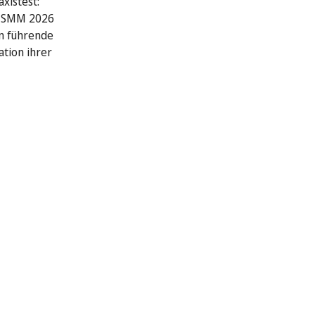
xistest:
r SMM 2026
n führende
ation ihrer