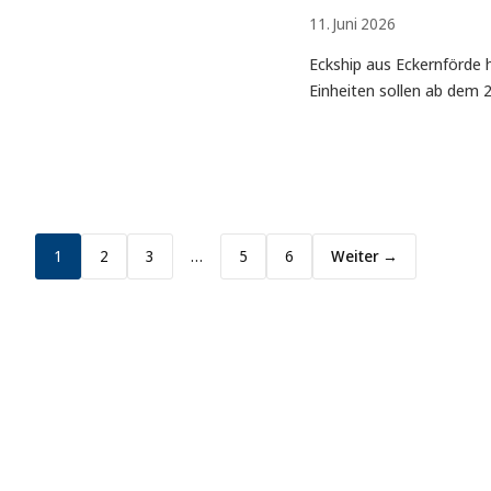
11. Juni 2026
Eckship aus Eckernförde 
Einheiten sollen ab dem 2
1
2
3
…
5
6
Weiter →