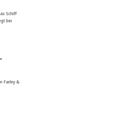
as Schiff
gt bei
“
n Farley &