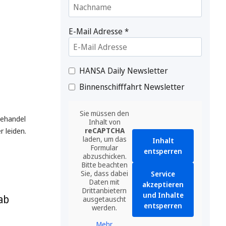
E-Mail Adresse
*
HANSA Daily Newsletter
Binnenschifffahrt Newsletter
Sie müssen den
eehandel
Inhalt von
 leiden.
reCAPTCHA
laden, um das
Inhalt
Formular
entsperren
abzuschicken.
Bitte beachten
Sie, dass dabei
Service
Daten mit
akzeptieren
Drittanbietern
und Inhalte
ab
ausgetauscht
entsperren
werden.
Mehr