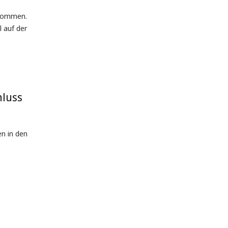
rnommen.
 auf der
hluss
n in den