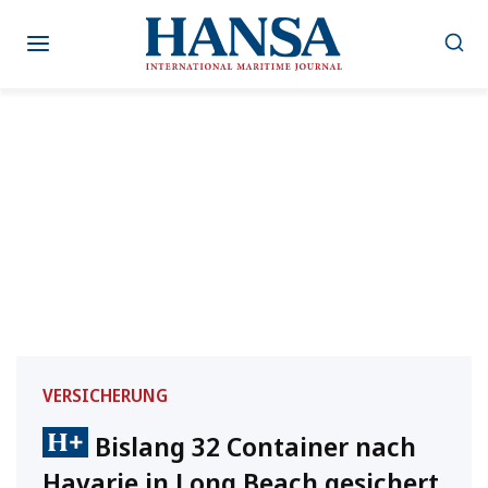
Zum
Inhalt
springen
VERSICHERUNG
Bislang 32 Container nach
Havarie in Long Beach gesichert