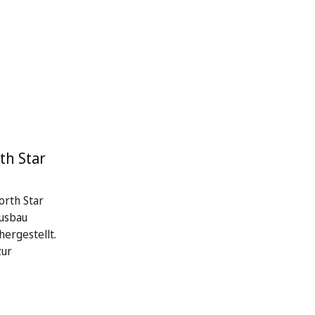
th Star
rth Star
Ausbau
hergestellt.
zur