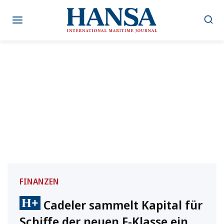
Zum
Inhalt
springen
FINANZEN
Cadeler sammelt Kapital für
Schiffe der neuen F-Klasse ein