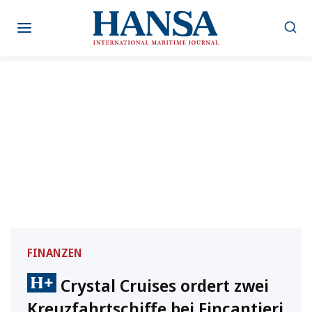
Zum
Inhalt
springen
FINANZEN
Crystal Cruises ordert zwei
Kreuzfahrtschiffe bei Fincantieri