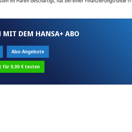
osten im Hafen beschäftigt, hat bei einer Finanzierungsrunde fr
 MIT DEM HANSA+ ABO
Abo-Angebote
t für 0,00 € testen