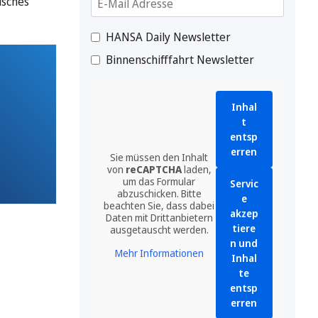
isches
HANSA Daily Newsletter
Binnenschifffahrt Newsletter
Inhal
t
entsp
erren
Sie müssen den Inhalt
von
reCAPTCHA
laden,
um das Formular
Servic
abzuschicken. Bitte
e
beachten Sie, dass dabei
akzep
Daten mit Drittanbietern
tiere
ausgetauscht werden.
n und
Mehr Informationen
Inhal
te
entsp
erren