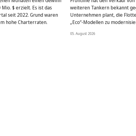
enen Monaten einen Gewinn
Frontline hat den Verkauf von
Mio. $ erzielt. Es ist das
weiteren Tankern bekannt ge
rtal seit 2022. Grund waren
Unternehmen plant, die Flott
em hohe Charterraten.
„Eco“-Modellen zu modernisie
05. August 2026