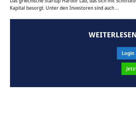
Das griechische Startup Harbor Lab, das sich mit Schiffsk
Kapital besorgt. Unter den Investoren sind auch …
WEITERLESEN
Login
Jetz