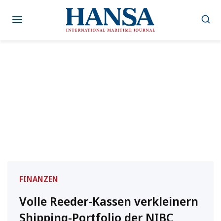
Zum
Inhalt
springen
FINANZEN
Volle Reeder-Kassen verkleinern
Shipping-Portfolio der NIBC