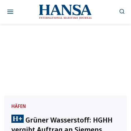
Zum
Inhalt
springen
HÄFEN
Grüner Wasserstoff: HGHH
vergibt Auftrag an Siemens