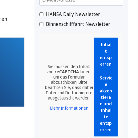
HANSA Daily Newsletter
hmen
Binnenschifffahrt Newsletter
Inhal
t
entsp
erren
Sie müssen den Inhalt
von
reCAPTCHA
laden,
um das Formular
Servic
abzuschicken. Bitte
e
beachten Sie, dass dabei
akzep
Daten mit Drittanbietern
tiere
ausgetauscht werden.
n und
Mehr Informationen
Inhal
te
entsp
erren