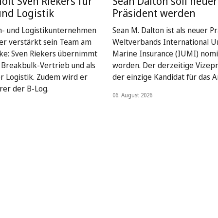
holt Sven Riekers für
Sean Dalton soll neuer
und Logistik
Präsident werden
n- und Logistikunternehmen
Sean M. Dalton ist als neuer P
ser verstärkt sein Team am
Weltverbands International U
ke: Sven Riekers übernimmt
Marine Insurance (IUMI) nomi
Breakbulk-Vertrieb und als
worden. Der derzeitige Vizepr
er Logistik. Zudem wird er
der einzige Kandidat für das A
rer der B-Log.
06. August 2026