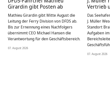
DFDS-Fährchef Mathieu
J. Müller 
Girardin gibt Posten ab
Vertrieb 
Mathieu Girardin gibt Mitte August die
Das Seehafe
Leitung der Ferry Division von DFDS ab.
J. Müller We
Bis zur Ernennung eines Nachfolgers
Standort Bra
übernimmt CEO Michael Hansen die
Aufgaben im 
Verantwortung für den Geschäftsbereich.
Bereichsleit
Geschäftsfüh
07. August 2026
07. August 2026