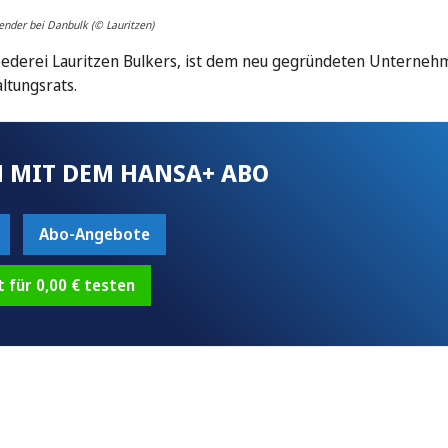
ender bei Danbulk (© Lauritzen)
Reederei Lauritzen Bulkers, ist dem neu gegründeten Unterne
ltungsrats.
 MIT DEM HANSA+ ABO
Abo-Angebote
t für 0,00 € testen