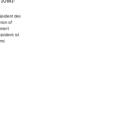
 IUMI-
räsident des
nion of
niert
äsident ist
mt.