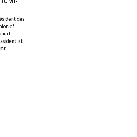
 IUMI-
räsident des
nion of
niert
äsident ist
mt.