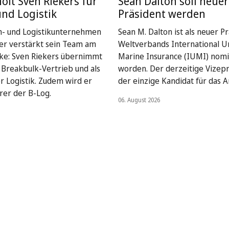
holt Sven Riekers für
Sean Dalton soll neuer
und Logistik
Präsident werden
n- und Logistikunternehmen
Sean M. Dalton ist als neuer P
ser verstärkt sein Team am
Weltverbands International U
ke: Sven Riekers übernimmt
Marine Insurance (IUMI) nomi
Breakbulk-Vertrieb und als
worden. Der derzeitige Vizepr
er Logistik. Zudem wird er
der einzige Kandidat für das A
rer der B-Log.
06. August 2026