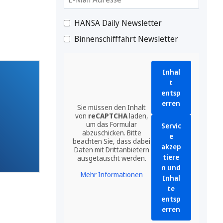
HANSA Daily Newsletter
Binnenschifffahrt Newsletter
Inhal
t
entsp
erren
Sie müssen den Inhalt
von
reCAPTCHA
laden,
um das Formular
Servic
abzuschicken. Bitte
e
beachten Sie, dass dabei
akzep
Daten mit Drittanbietern
tiere
ausgetauscht werden.
n und
Mehr Informationen
Inhal
te
entsp
erren