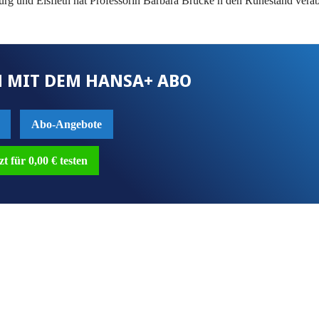
rg und Elsfleth hat Professorin Barbara Brucke n den Ruhestand verab
 MIT DEM HANSA+ ABO
Abo-Angebote
zt für 0,00 € testen