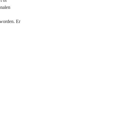
t of
onalen
worden. Er