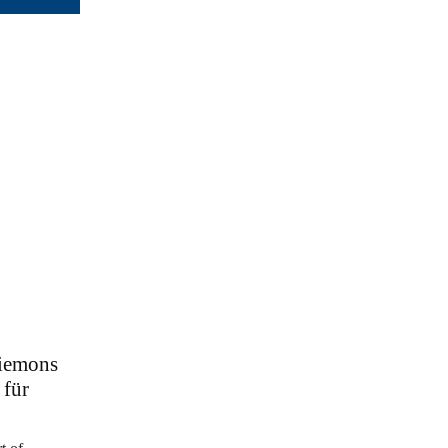
Siemons
 für