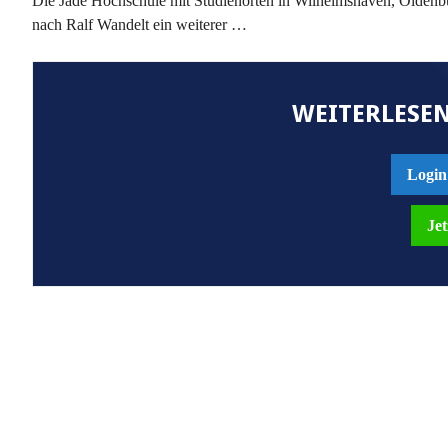
Die Jade Hochschule mit Studienorten in Wilhelmshaven, Oldenbu
nach Ralf Wandelt ein weiterer …
WEITERLESEN
Login
Jet