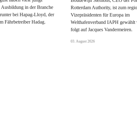
Boudewijn Siemons, CEO der Por
 Ausbildung in der Branche
Rotterdam Authority, ist zum regi
runter bei Hapag-Lloyd, der
Vizepräsidenten für Europa im
 Fährbetreiber Hadag.
Welthafenverband IAPH gewählt 
folgt auf Jacques Vandermeiren.
03. August 2026