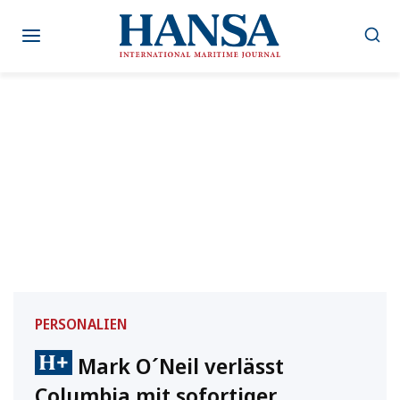
Zum
Inhalt
springen
PERSONALIEN
Mark O´Neil verlässt
Columbia mit sofortiger