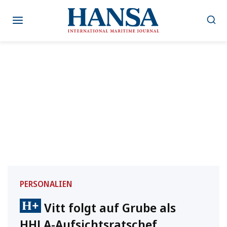
Zum
Inhalt
springen
PERSONALIEN
Vitt folgt auf Grube als
HHLA-Aufsichtsratschef