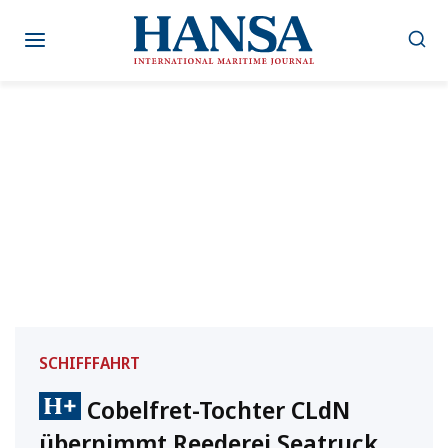
Zum
Inhalt
springen
SCHIFFFAHRT
Cobelfret-Tochter CLdN
übernimmt Reederei Seatruck