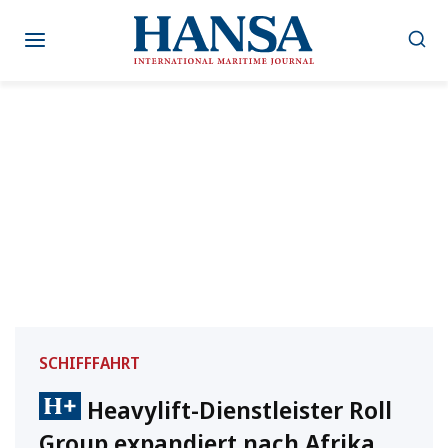
Zum
Inhalt
springen
SCHIFFFAHRT
Heavylift-Dienstleister Roll
Group expandiert nach Afrika