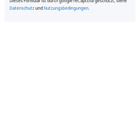
Dieses Formular ist durch google reCaptcha geschützt, siehe
Datenschutz
und
Nutzungsbedingungen
.