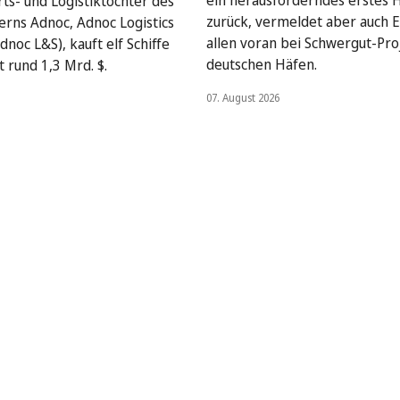
ein herausforderndes erstes 
rts- und Logistiktochter des
zurück, vermeldet aber auch E
rns Adnoc, Adnoc Logistics
allen voran bei Schwergut-Pro
dnoc L&S), kauft elf Schiffe
deutschen Häfen.
 rund 1,3 Mrd. $.
07. August 2026