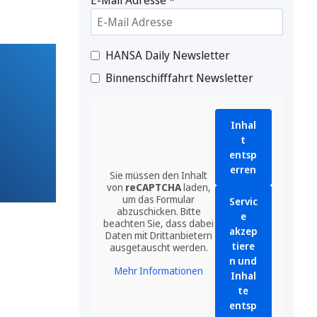
HANSA Daily Newsletter
Binnenschifffahrt Newsletter
Inhal
t
entsp
erren
Sie müssen den Inhalt
von
reCAPTCHA
laden,
um das Formular
Servic
abzuschicken. Bitte
e
beachten Sie, dass dabei
akzep
Daten mit Drittanbietern
tiere
ausgetauscht werden.
n und
Mehr Informationen
Inhal
te
entsp