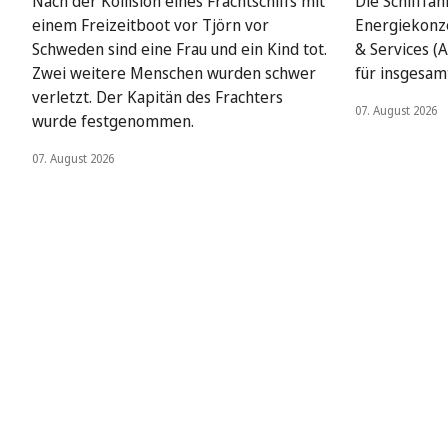
Nach der Kollision eines Frachtschiffs mit
Die Schifffah
einem Freizeitboot vor Tjörn vor
Energiekonze
Schweden sind eine Frau und ein Kind tot.
& Services (A
Zwei weitere Menschen wurden schwer
für insgesamt
verletzt. Der Kapitän des Frachters
07. August 2026
wurde festgenommen.
07. August 2026