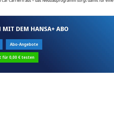
en Car Carriern aus – das Neubauprogramm sorgt damit für eine
 MIT DEM HANSA+ ABO
Abo-Angebote
t für 0,00 € testen