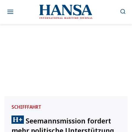
Zum
Inhalt
springen
SCHIFFFAHRT
Seemannsmission fordert
mehr politische Unterstützung