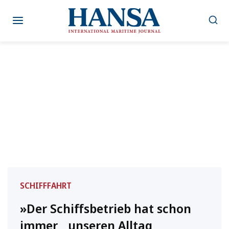
Zum
Inhalt
springen
SCHIFFFAHRT
»Der Schiffsbetrieb hat schon
immer unseren Alltag