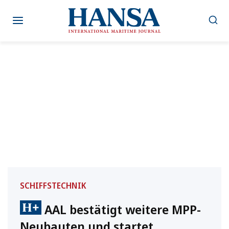
Zum
Inhalt
springen
SCHIFFSTECHNIK
AAL bestätigt weitere MPP-
Neubauten und startet